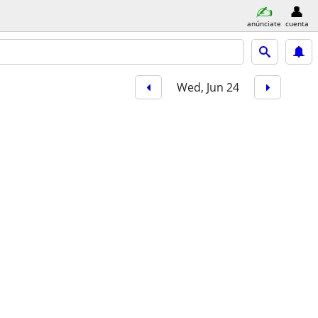
anúnciate
cuenta
Wed, Jun 24