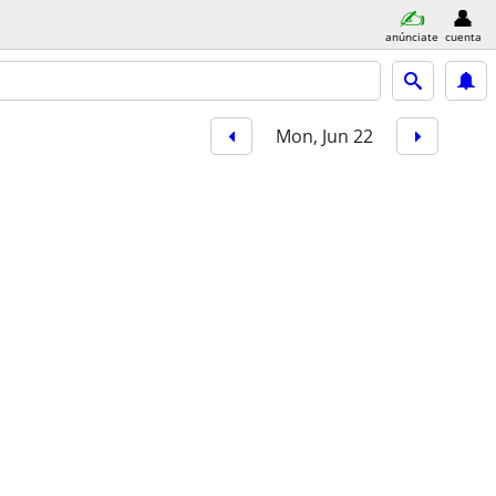
anúnciate
cuenta
Mon, Jun 22