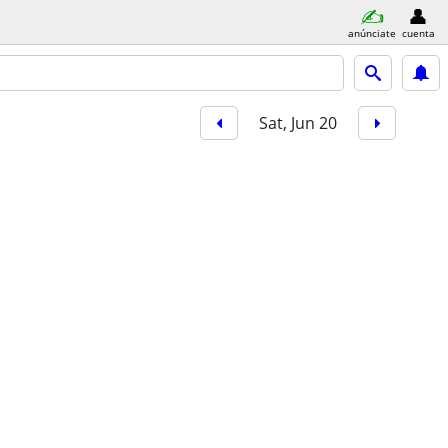
anúnciate
cuenta
Sat, Jun 20